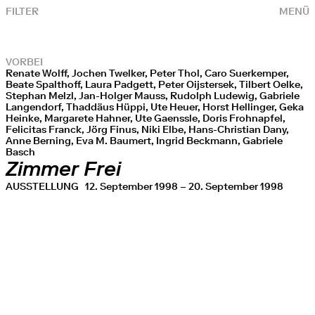
FILTER
MENÜ
VORBEI
Renate Wolff, Jochen Twelker, Peter Thol, Caro Suerkemper,
Beate Spalthoff, Laura Padgett, Peter Oijstersek, Tilbert Oelke,
Stephan Melzl, Jan-Holger Mauss, Rudolph Ludewig, Gabriele
Langendorf, Thaddäus Hüppi, Ute Heuer, Horst Hellinger, Geka
Heinke, Margarete Hahner, Ute Gaenssle, Doris Frohnapfel,
Felicitas Franck, Jörg Finus, Niki Elbe, Hans-Christian Dany,
Anne Berning, Eva M. Baumert, Ingrid Beckmann, Gabriele
Basch
Zimmer Frei
AUSSTELLUNG
12. September 1998 – 20. September 1998