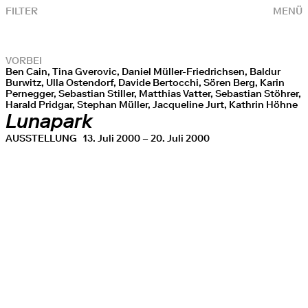
FILTER
MENÜ
VORBEI
Ben Cain, Tina Gverovic, Daniel Müller-Friedrichsen, Baldur
Burwitz, Ulla Ostendorf, Davide Bertocchi, Sören Berg, Karin
Pernegger, Sebastian Stiller, Matthias Vatter, Sebastian Stöhrer,
Harald Pridgar, Stephan Müller, Jacqueline Jurt, Kathrin Höhne
Lunapark
AUSSTELLUNG
13. Juli 2000 – 20. Juli 2000