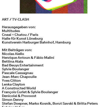
ART / TV-CLASH
Herausgegeben von:
Multitudes
Cneai = Chatou / Paris
Halle für Kunst Lüneburg
Kunstverein Harburger Bahnhof, Hamburg
Mit Beiträgen von:
Nicolas Aiello
Henrique Antoun & Fàbio Malini
Bettina Atala
Bad Beuys Entertainment
Sylvie Boulanger
Pascale Cassagnau
Jean-Marc Chapoulie
Yves Citton
Lenka Clayton
A Constructed World
François Curlet & Sylvie Boulanger
Denicolai & Provoost
Simon Denny
Stefan Doepner, Marko Kosnik, Borut Savski & Britta Peters