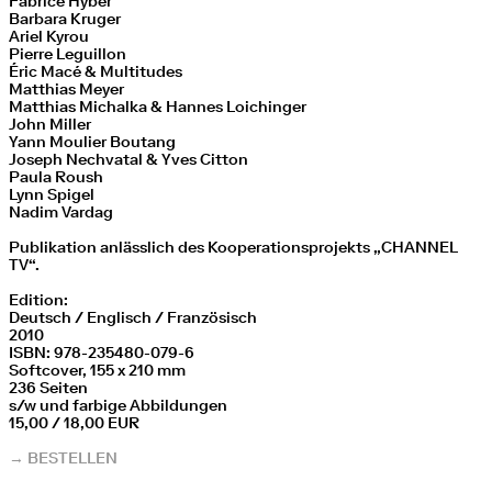
Fabrice Hyber
Barbara Kruger
Ariel Kyrou
Pierre Leguillon
Éric Macé & Multitudes
Matthias Meyer
Matthias Michalka & Hannes Loichinger
John Miller
Yann Moulier Boutang
Joseph Nechvatal & Yves Citton
Paula Roush
Lynn Spigel
Nadim Vardag
Publikation anlässlich des Kooperationsprojekts „CHANNEL
TV“.
Edition:
Deutsch / Englisch / Französisch
2010
ISBN: 978-235480-079-6
Softcover, 155 x 210 mm
236 Seiten
s/w und farbige Abbildungen
15,00 / 18,00 EUR
→ BESTELLEN