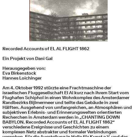
Recorded Accounts of EL AL FLIGHT 1862
Ein Projekt von Dani Gal
Herausgegeben von:
Eva Birkenstock
Hannes Loichinger
Am 4. Oktober 1992 stürzte eine Frachtmaschine der
israelischen Fluggesellschaft El Al kurz nach ihrem Start vom
Flughafen Schiphol in einen Wohnkomplex des Amsterdamer
Randbezirks Bijlmermeer und teilte das Gebäude in zwei
Hälften. Ausgehend von umfangreichen, an Atmosphären und
subjektiven Erlebnis- und Erinnerungswelten orientierten
Recherchen in Amsterdam werden in „CHANTING DOWN
BABYLON. Recorded Accounts of EL AL FLIGHT 1862“
verschiedene Ereignisse und Geschichten zu einem
komplexen Netz abstrakter und formaler Verbindungen
verwoben. Für die Ausstellung in Halle für Kunst e.V. und das