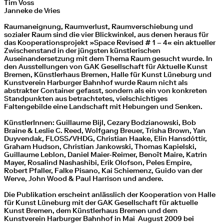
Tim Voss
Janneke de Vries
Raumaneignung, Raumverlust, Raumverschiebung und
sozialer Raum sind die vier Blickwinkel, aus denen heraus für
das Kooperationsprojekt »Space Revised # 1 – 4« ein aktueller
Zwischenstand in der jüngsten künstlerischen
Auseinandersetzung mit dem Thema Raum gesucht wurde. In
den Ausstellungen von GAK Gesellschaft für Aktuelle Kunst
Bremen, Künstlerhaus Bremen, Halle für Kunst Lüneburg und
Kunstverein Harburger Bahnhof wurde Raum nicht als
abstrakter Container gefasst, sondern als ein von konkreten
Standpunkten aus betrachtetes, vielschichtiges
Faltengebilde eine Landschaft mit Hebungen und Senken.
KünstlerInnen: Guillaume Bijl, Cezary Bodzianowski, Bob
Braine & Leslie C. Reed, Wolfgang Breuer, Trisha Brown, Yan
Duyvendak, FLOSS/VHDG, Christian Haake, Elín Hansdóttir,
Graham Hudson, Christian Jankowski, Thomas Kapielski,
Guillaume Leblon, Daniel Maier-Reimer, Benoît Maire, Katrin
Mayer, Rosalind Nashashibi, Erik Olofson, Peles Empire,
Robert Pfaller, Falke Pisano, Kai Schiemenz, Guido van der
Werve, John Wood & Paul Harrison und andere.
Die Publikation erscheint anlässlich der Kooperation von Halle
für Kunst Lüneburg mit der GAK Gesellschaft für aktuelle
Kunst Bremen, dem Künstlerhaus Bremen und dem
Kunstverein Harburger Bahnhof in Mai ­ August 2009 bei