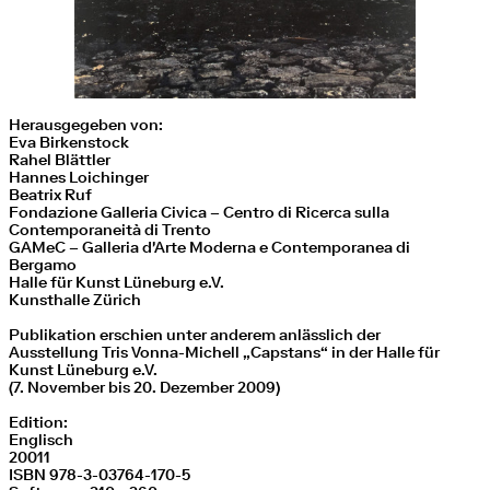
Herausgegeben von:
Eva Birkenstock
Rahel Blättler
Hannes Loichinger
Beatrix Ruf
Fondazione Galleria Civica – Centro di Ricerca sulla
Contemporaneità di Trento
GAMeC – Galleria d'Arte Moderna e Contemporanea di
Bergamo
Halle für Kunst Lüneburg e.V.
Kunsthalle Zürich
Publikation erschien unter anderem anlässlich der
Ausstellung Tris Vonna-Michell „Capstans“ in der Halle für
Kunst Lüneburg e.V.
(7. November bis 20. Dezember 2009)
Edition:
Englisch
20011
ISBN 978-3-03764-170-5