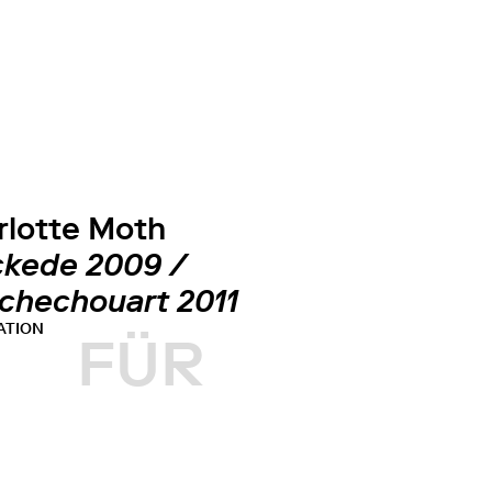
rlotte Moth
ckede 2009 /
chechouart 2011
ATION
FÜR