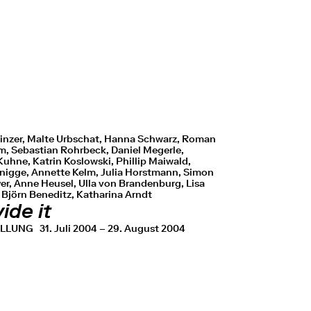
inzer, Malte Urbschat, Hanna Schwarz, Roman
, Sebastian Rohrbeck, Daniel Megerle,
uhne, Katrin Koslowski, Phillip Maiwald,
nigge, Annette Kelm, Julia Horstmann, Simon
er, Anne Heusel, Ulla von Brandenburg, Lisa
 Björn Beneditz, Katharina Arndt
ide it
ELLUNG
31. Juli 2004 – 29. August 2004