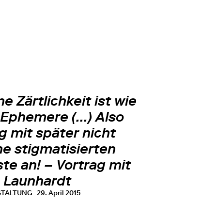
e Zärtlichkeit ist wie
Ephemere (...) Also
g mit später nicht
ne stigmatisierten
te an! – Vortrag mit
a Launhardt
STALTUNG
29. April 2015