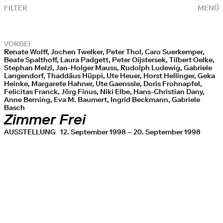
FILTER
MENÜ
VORBEI
Renate Wolff, Jochen Twelker, Peter Thol, Caro Suerkemper,
Beate Spalthoff, Laura Padgett, Peter Oijstersek, Tilbert Oelke,
Stephan Melzl, Jan-Holger Mauss, Rudolph Ludewig, Gabriele
Langendorf, Thaddäus Hüppi, Ute Heuer, Horst Hellinger, Geka
Heinke, Margarete Hahner, Ute Gaenssle, Doris Frohnapfel,
Felicitas Franck, Jörg Finus, Niki Elbe, Hans-Christian Dany,
Anne Berning, Eva M. Baumert, Ingrid Beckmann, Gabriele
Basch
Zimmer Frei
AUSSTELLUNG
12. September 1998 – 20. September 1998