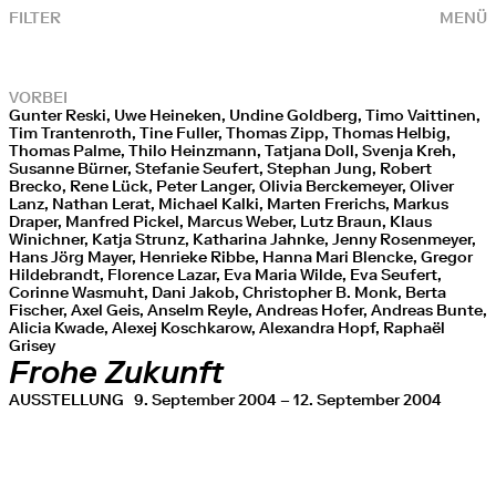
FILTER
MENÜ
VORBEI
Gunter Reski, Uwe Heineken, Undine Goldberg, Timo Vaittinen,
Tim Trantenroth, Tine Fuller, Thomas Zipp, Thomas Helbig,
Thomas Palme, Thilo Heinzmann, Tatjana Doll, Svenja Kreh,
Susanne Bürner, Stefanie Seufert, Stephan Jung, Robert
Brecko, Rene Lück, Peter Langer, Olivia Berckemeyer, Oliver
Lanz, Nathan Lerat, Michael Kalki, Marten Frerichs, Markus
Draper, Manfred Pickel, Marcus Weber, Lutz Braun, Klaus
Winichner, Katja Strunz, Katharina Jahnke, Jenny Rosenmeyer,
Hans Jörg Mayer, Henrieke Ribbe, Hanna Mari Blencke, Gregor
Hildebrandt, Florence Lazar, Eva Maria Wilde, Eva Seufert,
Corinne Wasmuht, Dani Jakob, Christopher B. Monk, Berta
Fischer, Axel Geis, Anselm Reyle, Andreas Hofer, Andreas Bunte,
Alicia Kwade, Alexej Koschkarow, Alexandra Hopf, Raphaël
Grisey
Frohe Zukunft
AUSSTELLUNG
9. September 2004 – 12. September 2004