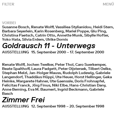
FILTER
MENÜ
VORBEI
Susanne Bosch, Renate Wolff, Vassiliea Stylianidou, Heidi Stern,
Barbara Seyerlein, Karin Rosenberg, Mariel Poppe, Qiu Ping,
Christina Paetsch, Catrin Otto, Annette Munk, Sibylle Hofter,
Yoko Hata, Silvia Erdem, Ulrike Dornis
Goldrausch 11 - Unterwegs
AUSSTELLUNG
15. September 2000 – 17. September 2000
Renate Wolff, Jochen Twelker, Peter Thol, Caro Suerkemper,
Beate Spalthoff, Laura Padgett, Peter Oijstersek, Tilbert Oelke,
Stephan Melzl, Jan-Holger Mauss, Rudolph Ludewig, Gabriele
Langendorf, Thaddäus Hüppi, Ute Heuer, Horst Hellinger, Geka
Heinke, Margarete Hahner, Ute Gaenssle, Doris Frohnapfel,
Felicitas Franck, Jörg Finus, Niki Elbe, Hans-Christian Dany,
Anne Berning, Eva M. Baumert, Ingrid Beckmann, Gabriele
Basch
Zimmer Frei
AUSSTELLUNG
12. September 1998 – 20. September 1998