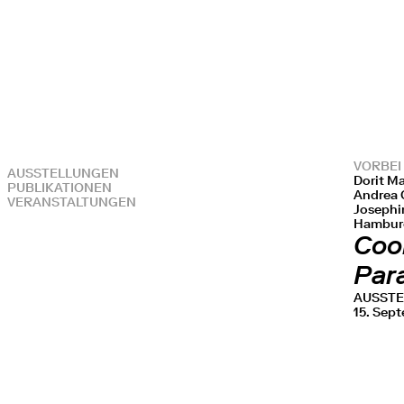
VORBEI
AUSSTELLUNGEN
Dorit Ma
PUBLIKATIONEN
Andrea G
VERANSTALTUNGEN
Josephin
Hamburg
Cool
Par
AUSST
15. Sep