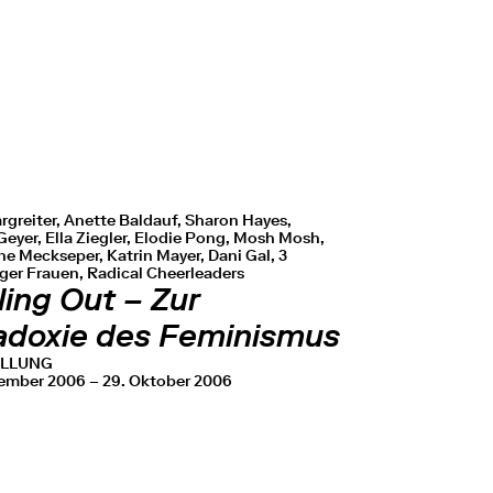
rgreiter, Anette Baldauf, Sharon Hayes,
eyer, Ella Ziegler, Elodie Pong, Mosh Mosh,
e Meckseper, Katrin Mayer, Dani Gal, 3
er Frauen, Radical Cheerleaders
ing Out – Zur
adoxie des Feminismus
ELLUNG
tember 2006 – 29. Oktober 2006