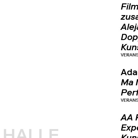
Fil
zus
Ale
Dop
Kun
VERAN
Ada
Ma 
Per
VERAN
AA 
Exp
HALLE
Kun