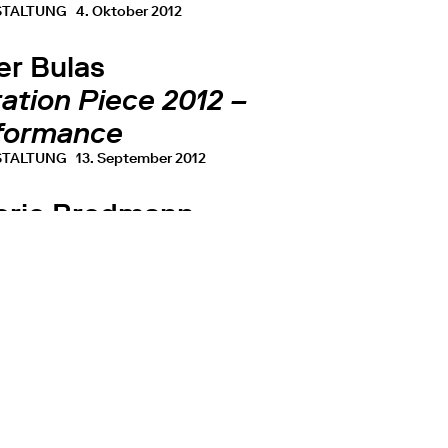
STALTUNG
4. Oktober 2012
er Bulas
tation Piece 2012 –
formance
STALTUNG
13. September 2012
torio Brodmann
dy in the Cellar –
formance
STALTUNG
6. September 2012
o Brodmann, Alexander Hempel, Kerstin
 Adam Linder, Megan Francis Sullivan, Martin
ment, Oliver Bulas
osures, Experiences,
eriments – Eine