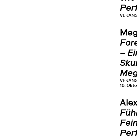
Per
VERAN
Meg
For
– E
Sku
Meg
VERAN
10. Okto
Ale
Füh
Fei
Per