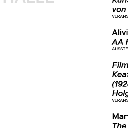
von
VERAN
Aliv
AA 
AUSST
Fil
Kea
(192
Hol
VERAN
Mar
The 