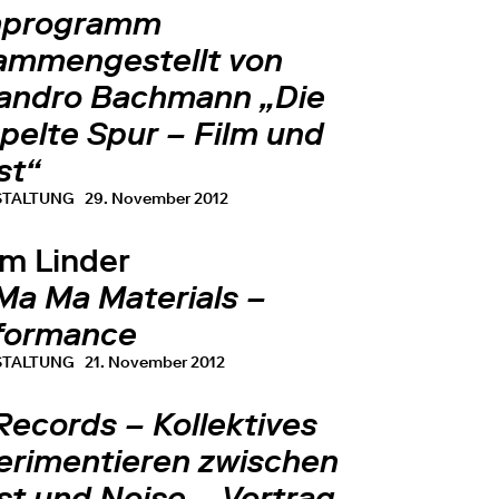
mprogramm
ammengestellt von
jandro Bachmann „Die
pelte Spur – Film und
st“
STALTUNG
29. November 2012
m Linder
Ma Ma Materials –
formance
STALTUNG
21. November 2012
Records – Kollektives
erimentieren zwischen
st und Noise – Vortrag