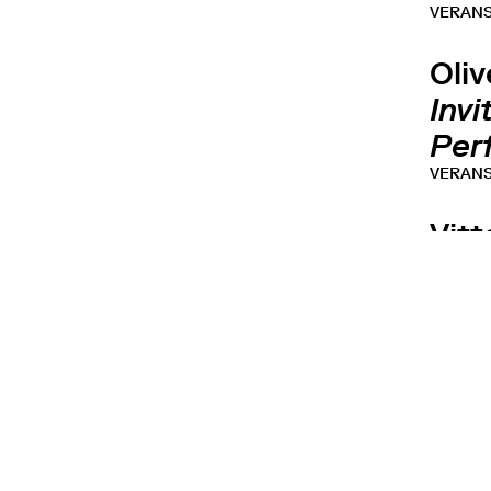
VERAN
Oliv
Invi
Per
VERAN
Vit
Come
Per
VERAN
Vittori
Cmelka,
Soto Cli
Exp
Exp