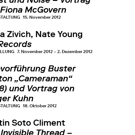
 Fiona McGovern
STALTUNG
15. November 2012
ia Zivich, Nate Young
Records
ELLUNG
7. November 2012 – 2. Dezember 2012
mvorführung Buster
ton „Cameraman“
8) und Vortrag von
ger Kuhn
STALTUNG
18. Oktober 2012
tin Soto Climent
Invisible Thread –