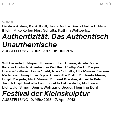
FILTER
MENÜ
VORBEI
Daphne Ahlers, Kai Althoff, Heidi Bucher, Anna Haifisch, Nico
Ihlein, Mike Kelley, Nora Schultz, Kathrin Wojtowicz
Authentizität. Das Authentisch
Unauthentische
AUSSTELLUNG
3. Juni 2017 – 16. Juli 2017
Will Benedict, Mirjam Thomann, Jan Timme, Adele Röder,
Kerstin Brätsch, Amelie von Wulffen, Phillip Zach, Megan
Francis Sullivan, Lucie Stahl, Nora Schultz, Ulla Rossek, Sabine
Reitmaier, Josephine Pryde, Charlotte Moth, Michaela Meise,
Birgit Megerle, Nick Mauss, Michael Krebber, Annette Kelm,
Judith Hopf, Isabelle Fein, Loretta Fahrenholz, Michaela
Eichwald, Simon Denny, Wolfgang Breuer, Henning Bohl
Festival der Kleinskulptur
AUSSTELLUNG
9. März 2013 – 7. April 2013