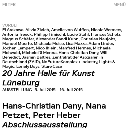
FILTER
MENÜ
VORBEI
Ei Arakawa, Alivia Zivich, Amelie von Wulffen, Nicole Wermers,
Antonia Treeck, Philipp Timischl, Lucie Stahl, Frances Scholz,
Magnus Schäfer, Alexander Sandi Kuhn, Christian Naujoks,
Manuel Muerte, Michaela Meise, Lisa Mazza, Adam Linder,
Jochen Lempert, Nico Ihlein, Manfred Hermes, Michaela
Eichwald, Michele Di Menna, Hans-Christian Dany, Will
Benedict, Jasmin Baltres, Zentralrat der Asozialen in
Deutschland (ZAiD), NoFutureKomplex + Industry, Lights &
Magic, Lonely Boys, Stare Case
20 Jahre Halle für Kunst
Lüneburg
AUSSTELLUNG
5. Juli 2015 – 16. Juli 2015
Hans-Christian Dany, Nana
Petzet, Peter Heber
Abschlussausstellung