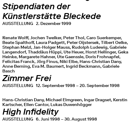
Stipendiaten der
Künstlerstätte Bleckede
AUSSTELLUNG
2. Dezember 1999
Renate Wolff, Jochen Twelker, Peter Thol, Caro Suerkemper,
Beate Spalthoff, Laura Padgett, Peter Oijstersek, Tilbert Oelke,
Stephan Melzl, Jan-Holger Mauss, Rudolph Ludewig, Gabriele
Langendorf, Thaddäus Hüppi, Ute Heuer, Horst Hellinger, Geka
Heinke, Margarete Hahner, Ute Gaenssle, Doris Frohnapfel,
Felicitas Franck, Jörg Finus, Niki Elbe, Hans-Christian Dany,
Anne Berning, Eva M. Baumert, Ingrid Beckmann, Gabriele
Basch
Zimmer Frei
AUSSTELLUNG
12. September 1998 – 20. September 1998
Hans-Christian Dany, Michael Elmgreen, Ingar Dragset, Kerstin
Kartscher, Ellen Cantor, Lukas Duwenhögger
High Infidelity
AUSSTELLUNG
6. Juni 1998 – 30. August 1998