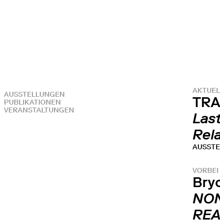
AKTUEL
AUSSTELLUNGEN
TRA
PUBLIKATIONEN
VERANSTALTUNGEN
Las
Rel
AUSST
VORBEI
Bry
NO
REA