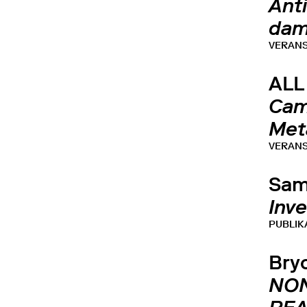
Ant
dam
VERAN
ALL
Cam
Met
VERAN
Sam
Inv
PUBLIK
Bry
NO