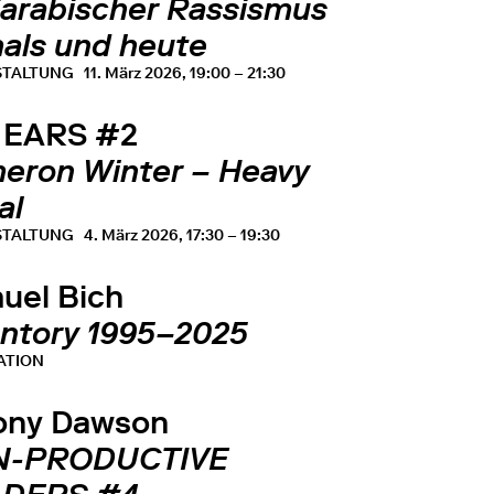
iarabischer Rassismus
als und heute
STALTUNG
11. März 2026, 19:00 – 21:30
 EARS #2
eron Winter – Heavy
al
STALTUNG
4. März 2026, 17:30 – 19:30
uel Bich
entory 1995–2025
ATION
ony Dawson
N-PRODUCTIVE