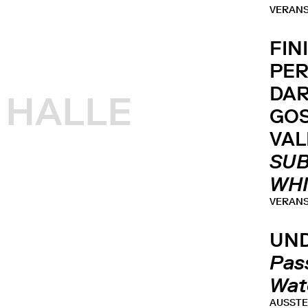
VERAN
FIN
PE
DA
HALLE
GOS
VAL
SUB
WHI
VERAN
UN
Pas
Wat
AUSST