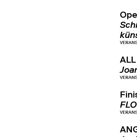
Open
Sch
küns
VERAN
ALL
Joa
VERAN
Fin
FLO
VERAN
ANG