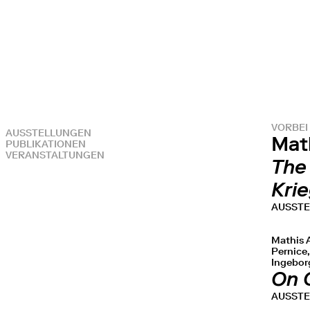
VORBEI
AUSSTELLUNGEN
Mat
PUBLIKATIONEN
VERANSTALTUNGEN
The
Kri
AUSST
Mathis 
Pernice,
Ingebor
On 
AUSST